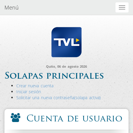
Menú
Toggl
naviga
Quito, 06 de agosto 2026
Solapas principales
Crear nueva cuenta
Iniciar sesión
Solicitar una nueva contraseña
(solapa activa)
Cuenta de usuario